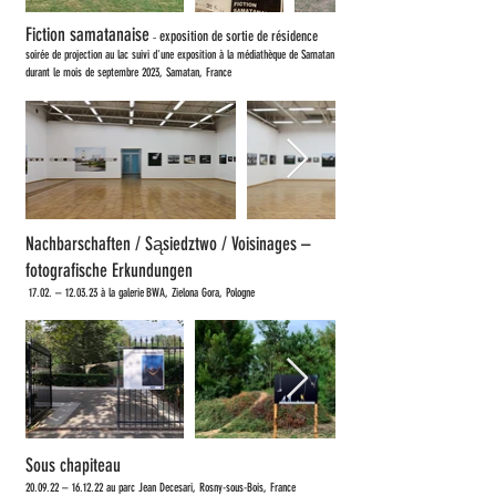
Fiction samatanaise
-
exposition de sortie de résidence
soirée de projection au lac suivi d'une exposition à la médiathèque de Samatan
durant le mois de
septembre
2023, Samatan, France
Nachbarschaften / Sąsiedztwo / Voisinages –
fotografische Erkundungen
17.02. – 12.03.23 à la galerie
BWA, Zielona Gora, Pologne
Sous chapiteau
20.09.22 – 16.12.22 au p
arc Jean Decesari, Rosny-sous-Bois, France