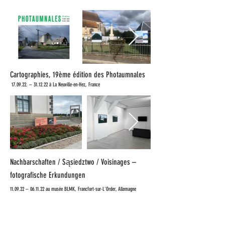
Cartographies, 19ème édition des Photaumnales
17.09.22. – 31.12.22 à
La Neuville-en-Hez, France
Nachbarschaften / Sąsiedztwo / Voisinages –
fotografische Erkundungen
11.09.22 – 06.11.22 au musée BLMK, Francfort-sur-L'Order, Allemagne