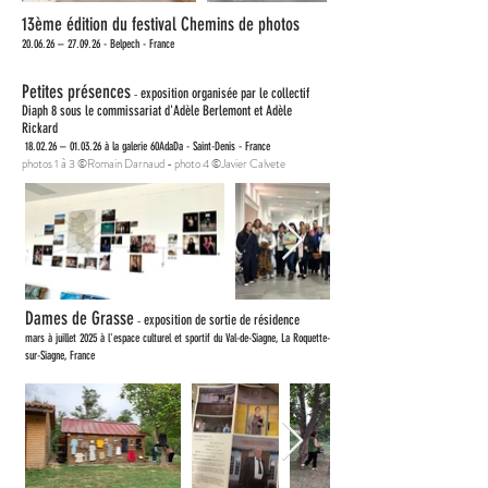
13ème édition du festival Chemins de photos
20.06.26 – 27.09.26
- Belpech - France
Petites présences
-
exposition organisée par le collectif
Diaph 8
sous le commissariat d'Adèle Berlemont et Adèle
Rickard
18.02.26 – 01.03.26
à la galerie 60AdaDa
- Saint-Denis - France
photos 1 à 3 ©Romain Darnaud - photo 4 ©Javier Calvete
Dames de Grasse
-
exposition de sortie de résidence
mars à juillet 2025 à l'
espace culturel et sportif du Val-de-Siagne, La Roquette-
sur-Siagne, France