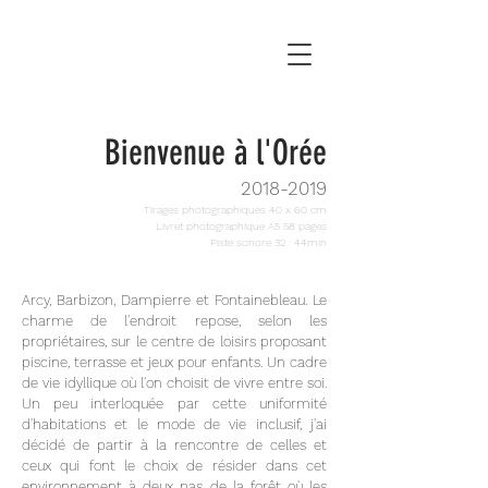
Bienvenue à l'Orée
2018-2019
Tirages photographiques 40 x 60 cm
Livret photographique A5 58 pages
Piste sonore 32 : 44min
Arcy, Barbizon, Dampierre et Fontainebleau. Le
charme de l'endroit repose, selon les
propriétaires, sur le centre de loisirs proposant
piscine, terrasse et jeux pour enfants. Un cadre
de vie idyllique où l'on choisit de vivre entre soi.
Un peu interloquée par cette uniformité
d'habitations et le mode de vie inclusif, j'ai
décidé de partir à la rencontre de celles et
ceux qui font le choix de résider dans cet
environnement à deux pas de la forêt où les