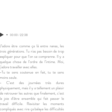
00:00 / 22:38
J’adore être comme ça là entre nanas, les
trois générations. Tu n'as pas besoin de trop
expliquer pour que l’on se comprenne. Il y a
quelque chose de l’ordre de l’intime. Moi,
j’adore travailler avec elles.
-Tu te sens soutenue en fait, tu te sens
moins seule.
- C’est des journées très dures
physiquement, mais il y a tellement un plaisir
de retrouver les autres que finalement, c’est
la joie d’être ensemble qui fait passer le
travail difficile. Revisiter les moments
compliqués avec rire ça balaye les difficultés